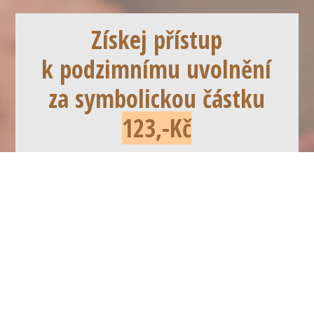
Získej přístup
k podzimnímu uvolnění
za symbolickou částku
123,-Kč
Položky a ceny
PODZIM JIN jóga
123,00 Kč
Fakturační údaje