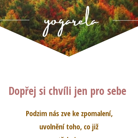
Dopřej si chvíli jen pro sebe
Podzim nás zve ke zpomalení,
uvolnění toho, co již