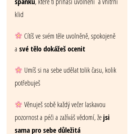
spánku
, které ti přináší uvolnění a vnitřní
klid
Cítíš ve svém těle uvolněně, spokojeně
a
své tělo dokážeš ocenit
Umíš si na sebe udělat tolik času, kolik
potřebuješ
Věnuješ sobě každý večer laskavou
pozornost a péči a zažíváš vědomí, že
jsi
sama pro sebe důležitá