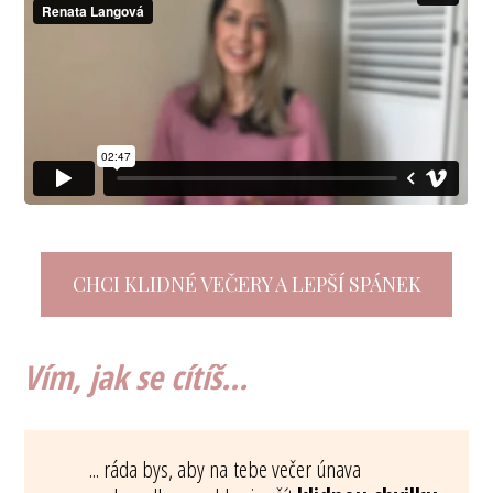
CHCI KLIDNÉ VEČERY A LEPŠÍ SPÁNEK
Vím, jak se cítíš...
... ráda bys, aby na tebe večer únava