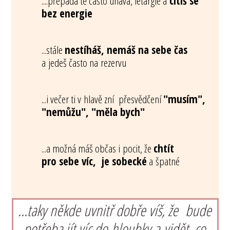
....přepadá tě často únava, letargie a
cítíš se
bez energie
...stále
nestíháš, nemáš na sebe čas
a jedeš často na rezervu
...i večer ti v hlavě zní přesvědčení
"musím",
"nemůžu", "měla bych"
...a možná máš občas i pocit, že
chtít
pro sebe víc, je sobecké
a špatné
...taky někde uvnitř dobře víš, že bude
potřeba jít víc do hloubky a vidět, co