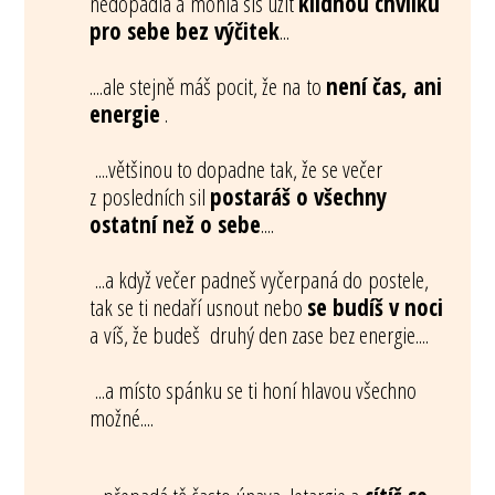
nedopadla a mohla sis užít
klidnou chvilku
pro sebe bez výčitek
...
....ale stejně máš pocit, že na to
není čas, ani
energie
.
....většinou to dopadne tak, že se večer
z posledních sil
postaráš o všechny
ostatní než o sebe
....
...a když večer padneš vyčerpaná do postele,
tak se ti nedaří usnout nebo
se budíš v noci
a víš, že budeš druhý den zase bez energie....
...a místo spánku se ti honí hlavou všechno
možné....