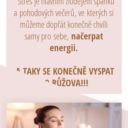
Stres je hlavním zlodějem spánku
a pohodových večerů, ve kterých si
můžeme dopřát konečně chvíli
samy pro sebe,
načerpat
energii.
A TAKY SE KONEČNĚ VYSPAT
DO RŮŽOVA!!!