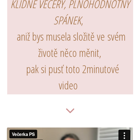
KLIDNÉ VEČERY, PLNOHODNOTNÝ
SPÁNEK
,
aniž bys musela složitě ve svém
životě něco měnit,
pak si pusť toto 2minutové
video