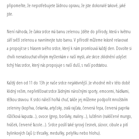
připomeňte, že nepotřebujete žádnou opravu, že jste dokonalé takové, jaké
jste.
Není náhoda, že čakra srdce má barvu zelenou. Jděte do přírody, která v květnu
září svěží zelenou a navnímejte tuto barvu. V přírodě můžeme krásně relaxovat
a propojit se s hlasem svého srdce, který k nám promlouvá každý den. Dovolte si
chvíli nenaslouchat vířivým myšlenkám v naší mysli, ale skrze zklidnění uslyšet
tichý hlas srdce, který nás propojuje s naší duší, s naší podstatou.
Každý den od 11 do 13h je naše srdce nejaktivnější. Je vhodné mít v této době
klidný režim, nepřetěžovat srdce žádnými náročnými sporty, emocemi, hádkami,
těžkou stravou. K srdci náleží hořká chuť, takže jej můžeme podpořit množstvím
zeleniny (kopřiva, čekanka, artyčoky, zralá rajčata, červená řepa, červená paprika
růžičková kapusta…), ovoce (grep, borůvky, maliny…), luštěnin (naklíčené mungo,
hrášek, červené fazole…). Srdce posílí také syrový česnek, zázvor, cibule a pití
bylinkových čajů (z třezalky, meduňky, pelyňku nebo hlohu).