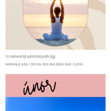
Co znamená být autentická podle jógy
Autenticita je jedno z těch slov, které dnes slyšíme všude. A přesto…