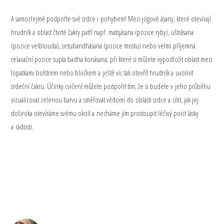
A samozřejmě podpořte své srdce i pohybem! Mezi jógové ásany, které otevírají
hrudník a oblast čtvrté čakry patří např. matsjásana (pozice ryby), uštrásana
(pozice velblouda), setubandhásana (pozice mostu) nebo velmi příjemná
relaxační pozice supta badha konásana, při které si můžete vypodložit oblast mezi
lopatkami bolstrem nebo bločkem a ještě víc tak otevřít hrudník a uvolnit
srdeční čakru. Účinky cvičení můžete podpořit tím, že si budete v jeho průběhu
vizualizovat zelenou barvu a směřovat vědomí do oblasti srdce a cítit, jak jej
doširoka otevíráme svému okolí a necháme jím prostoupit léčivý pocit lásky
a radosti.