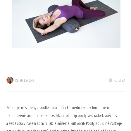
Renata Langová
7.5. 2023
Květen je měsíc lásky a podle tradiční čínské medicíny je v tomto měsíci
nejohroženějším orgánem srdce. Jakou roli hrají pocity jako radost, vděčnost
a sebeláska v našem zdraví a jak je můžeme kultivovat? Pocity jsou silné nástroje