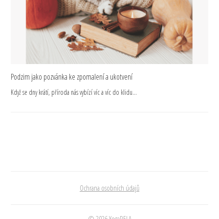
Podzim jako pozvánka ke zpomalení a ukotvení
Když se dny krátí, příroda nás vybízí víc a víc do klidu…
Ochrana osobních údajů
© 2026 YogaRELA