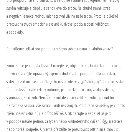
pro podporu našeho zdraví. Když se cítíme šťastně a spokojeně, náš nervový
systém relaxuje a zlepšuje se tok krve do srdce. Na druhé straně, stres
a negativní emoce mohou mít negativní vliv na naše srdce. Proto je důležité
pracovat na svých emocích a aktivně kultivovat pocity radosti, vděčnosti
a sebelásky.
Co můžeme udělat pro podporu našeho srdce a emocionálního zdraví?
Emocí srdce je radost a láska. Usmívejte se, objímejte se, buďte komunikativní,
otevřené a mějte opravdový zájem o druhé a tím podpoříte čtvrtou čakru,
srdeční centrum našeho těla. Je to místo, kde se z „já“ stává „my“. Centrum srdce
řídí především naše vztahy rodinné, partnerské, pracovní, vztahy s dětmi,
s přírodou, s čímkoli. Nemůžeme mít ale zdravý vztah s okolím, pokud ho
nemáme se sebou. Vše začíná uvnitř nás samých. Proto téma sebelásky je v tomto
měsíci nejen aktuální, ale přímo léčivé. A tak pečujte o sebe. Ať už je to
v podobě masáže jednou za týden nebo každodenního cvičení jógy, meditace
nebo horké koupele. A hlavně přestaňte se posuzovat s ostatními a znovu si